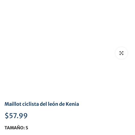
Haga clic p
Maillot ciclista del león de Kenia
$57.99
TAMAÑO:
S