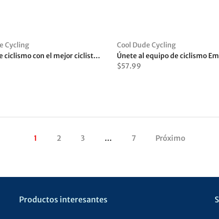
e Cycling
Cool Dude Cycling
Maillot de ciclismo con el mejor ciclista de la galaxia
Únete al equipo de ciclismo Em
$57.99
1
2
3
…
7
Próximo
Productos interesantes
S