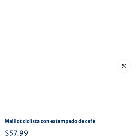
Haga clic p
Maillot ciclista con estampado de café
$57.99