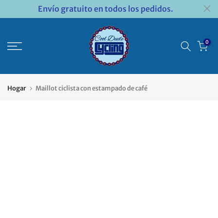
Envío gratuito en todos los pedidos.
Saltar
al
contenido
0
Hogar
Maillot ciclista con estampado de café