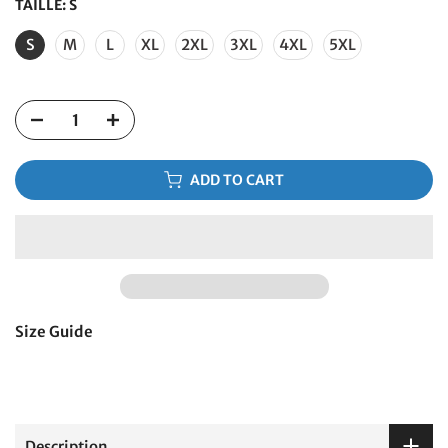
TAILLE:
S
S
M
L
XL
2XL
3XL
4XL
5XL
ADD TO CART
Size Guide
Description