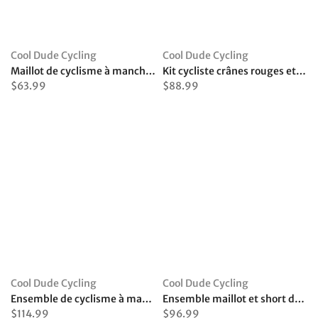
Cool Dude Cycling
Cool Dude Cycling
Maillot de cyclisme à manches longues Coffee Makes Everything Better
Kit cycliste crânes rouges et blancs
$63.99
$88.99
Cool Dude Cycling
Cool Dude Cycling
Ensemble de cyclisme à manches longues Lederhosen bleu
Ensemble maillot et short de cyclisme Molteni Orange
$114.99
$96.99