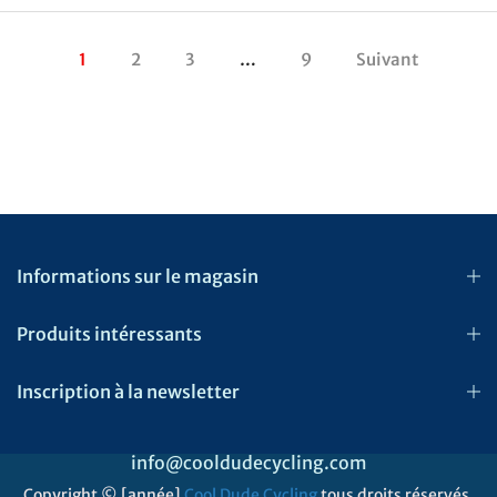
1
2
3
…
9
Suivant
Informations sur le magasin
Produits intéressants
Inscription à la newsletter
info@cooldudecycling.com
Copyright © [année]
Cool Dude Cycling
tous droits réservés.