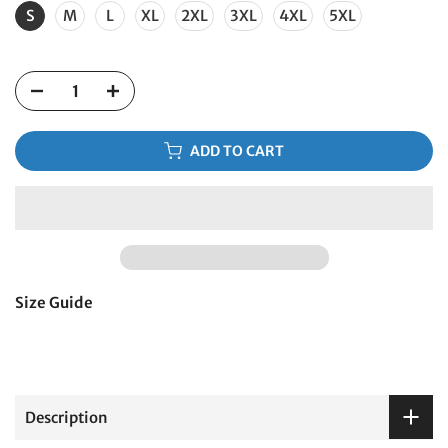
S
M
L
XL
2XL
3XL
4XL
5XL
ADD TO CART
Size Guide
Description