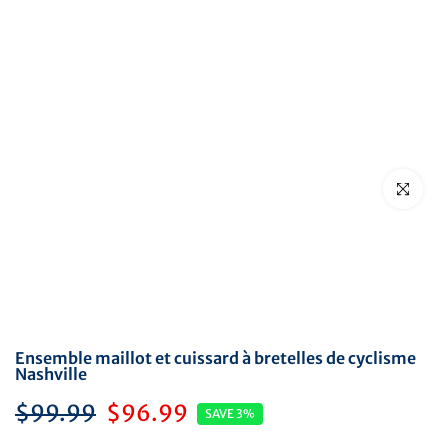
Cliquez pou
Ensemble maillot et cuissard à bretelles de cyclisme
Nashville
$99.99
$96.99
SAVE 3%