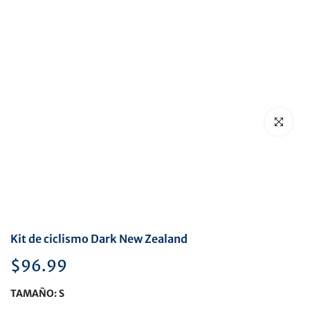
Haga clic p
Kit de ciclismo Dark New Zealand
$96.99
TAMAÑO:
S